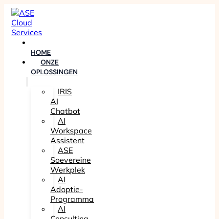
HOME
ONZE
OPLOSSINGEN
IRIS
AI
Chatbot
AI
Workspace
Assistent
ASE
Soevereine
Werkplek
AI
Adoptie-
Programma
AI
Consulting