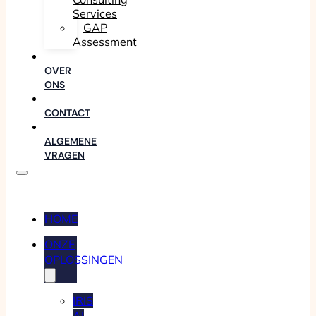
Services
GAP
Assessment
OVER
ONS
CONTACT
ALGEMENE
VRAGEN
HOME
ONZE
OPLOSSINGEN
IRIS