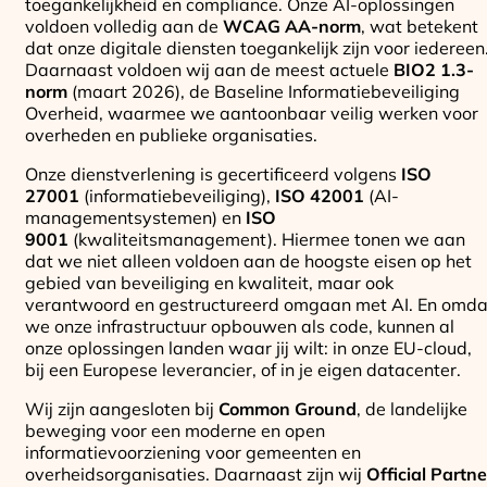
toegankelijkheid en compliance. Onze AI-oplossingen
voldoen volledig aan de
WCAG AA-norm
, wat betekent
dat onze digitale diensten toegankelijk zijn voor iedereen
Daarnaast voldoen wij aan de meest actuele
BIO2 1.3-
norm
(maart 2026), de Baseline Informatiebeveiliging
Overheid, waarmee we aantoonbaar veilig werken voor
overheden en publieke organisaties.
Onze dienstverlening is gecertificeerd volgens
ISO
27001
(informatiebeveiliging),
ISO 42001
(AI-
managementsystemen) en
ISO
9001
(kwaliteitsmanagement). Hiermee tonen we aan
dat we niet alleen voldoen aan de hoogste eisen op het
gebied van beveiliging en kwaliteit, maar ook
verantwoord en gestructureerd omgaan met AI. En omda
we onze infrastructuur opbouwen als code, kunnen al
onze oplossingen landen waar jij wilt: in onze EU-cloud,
bij een Europese leverancier, of in je eigen datacenter.
Wij zijn aangesloten bij
Common Ground
, de landelijke
beweging voor een moderne en open
informatievoorziening voor gemeenten en
overheidsorganisaties. Daarnaast zijn wij
Official Partne